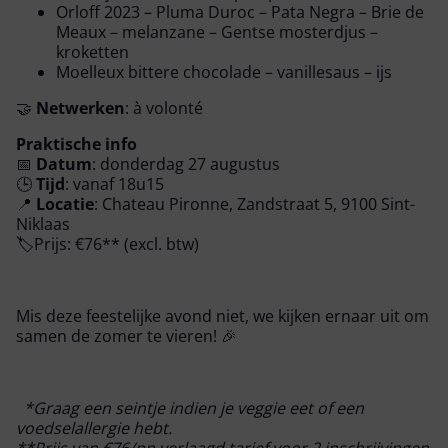
Orloff 2023 – Pluma Duroc – Pata Negra – Brie de
Meaux – melanzane – Gentse mosterdjus –
kroketten
Moelleux bittere chocolade – vanillesaus – ijs
🤝
Netwerken
: à volonté
Praktische info
📅
Datum
: donderdag 27 augustus
🕒
Tijd
: vanaf 18u15
📍
Locatie
: Chateau Pironne, Zandstraat 5, 9100 Sint-
Niklaas
🏷️Prijs: €76** (excl. btw)
Mis deze feestelijke avond niet, we kijken ernaar uit om
samen de zomer te vieren! 🎉
*Graag een seintje indien je veggie eet of een
voedselallergie hebt.