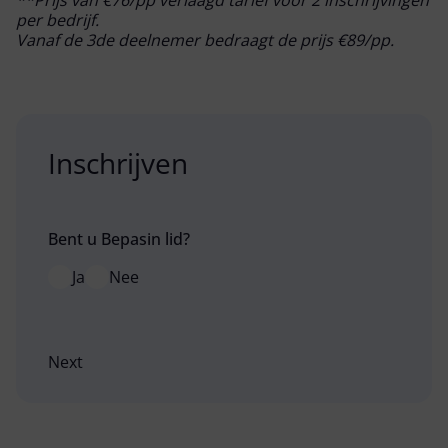
**Prijs van €76/pp verlaagd tarief voor 2 inschrijvingen
per bedrijf.
Vanaf de 3de deelnemer bedraagt de prijs €89/pp.
Inschrijven
Bent u Bepasin lid?
Ja
Nee
Next