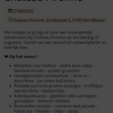
27/08/2026
Chateau Pironne, Zandstraat 5, 9100 Sint-Niklaas
We nodigen je graag uit voor een onvergetelijk
zomerevent bij Chateau Pironne op donderdag 27
augustus. Geniet van een avond vol netwerkplezier en
heerlijk eten.
🍽
Op het menu
*:
Medaillon nori heilbot – platte kaas radijs –
bieslook limoen – pickles groenten
Handgesneden rundstartaar – lente-ui –
eiercrème – jus aceto balsamico
Roulade pancetta groene asperges – truffeljus –
wortelcrème – bietenchips
Kabeljauwhaasje – geplette ratte aardappel –
garnaaljus – lamsoor shiitake
Brasvarken nootjes – oosterse wok parade –
hoisin jus – limoen – chips – pasta