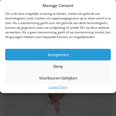
Manage Consent
Om u de best mogelijke ervaring te bieden, maken we gebruik van
technologieën zoals cookies om apparaatgegevens op te slaan en/of in te
zien. Als u toestemming geeft voor het gebruik van deze technologieën,
Opleiding
kunnen wij gegevens zoals uw surfgedrag of unieke ID’s op deze website
Klantgericht tijd besparen
verwerken. Als u geen toestemming geeft of uw toestemming intrekt, kan
dit gevolgen hebben voor bepaalde functies en mogelijkheden.
15/09/2026
Belevingsruimte Tifre, Kon. Astridlaan 24, 9100 Sint-Niklaas
Accepteren
Deny
Voorkeuren bekijken
Cookie Policy